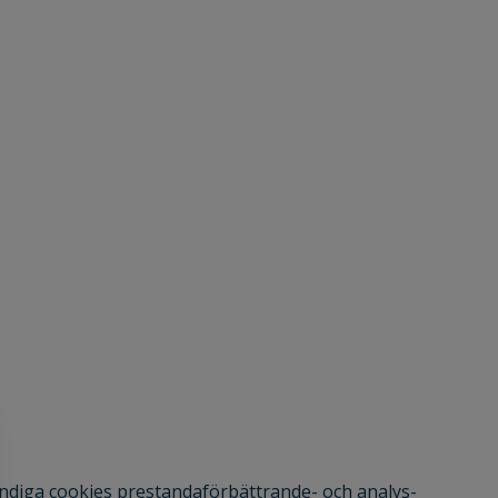
b
Kontakt
Kvalitetsrapport
Miljörapport
ändiga cookies prestandaförbättrande- och analys-