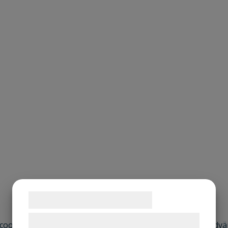
Arbeta med oss
Konsultportal
Nyheter
Lediga job
Elevhälsa
Socionom
Sjuksköterska
Rehab
Läkare
Samtykke til cookies
Vi og vores samarbejdspartnere bruger
a cookies tillåter. Denna webbplatsen använder utöver nödv